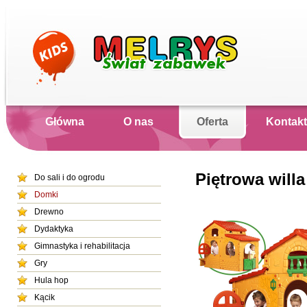
Główna
O nas
Oferta
Kontakt
Piętrowa willa
Do sali i do ogrodu
Domki
Drewno
Dydaktyka
Gimnastyka i rehabilitacja
Gry
Hula hop
Kącik